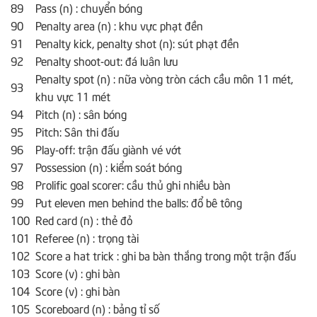
89
Pass (n) : chuyển bóng
90
Penalty area (n) : khu vực phạt đền
91
Penalty kick, penalty shot (n): sút phạt đền
92
Penalty shoot-out: đá luân lưu
Penalty spot (n) : nữa vòng tròn cách cầu môn 11 mét,
93
khu vực 11 mét
94
Pitch (n) : sân bóng
95
Pitch: Sân thi đấu
96
Play-off: trận đấu giành vé vớt
97
Possession (n) : kiểm soát bóng
98
Prolific goal scorer: cầu thủ ghi nhiều bàn
99
Put eleven men behind the balls: đổ bê tông
100
Red card (n) : thẻ đỏ
101
Referee (n) : trọng tài
102
Score a hat trick : ghi ba bàn thắng trong một trận đấu
103
Score (v) : ghi bàn
104
Score (v) : ghi bàn
105
Scoreboard (n) : bảng tỉ số