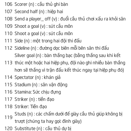
106
Scorer (n) : cầu thủ ghi bàn
107
Second half (n) : hiệp hai
108
Send a player_ off (v) : đuổi cầu thủ chơi xấu ra khỏi sân
109
Shoot a goal (v) : sút cầu môn
110
Shoot a goal (v) : sút cầu môn
111
Side (n) : một trong hai đội thi đấu
112
Sideline (n) : đường dọc biên mỗi bên sân thi đấu
Silver goal (n) : bàn thắng bạc (bằng thắng sau khi kết
113
thúc một hoặc hai hiệp phụ, đội nào ghi nhiều bàn thắng
hơn sẽ thắng vì trận đấu kết thúc ngay tại hiệp phụ đó)
114
Spectator (n) : khán giả
115
Stadium (n) : sân vận động
116
Stamina: Sức chịu đựng
117
Striker (n) : tiền đạo
118
Striker: Tiền đạo
Studs (n) : các chấm dưới đế giày cầu thủ giúp không bị
119
trượt (chúng ta hay gọi: đinh giày)
120
Substitute (n) : cầu thủ dự bị