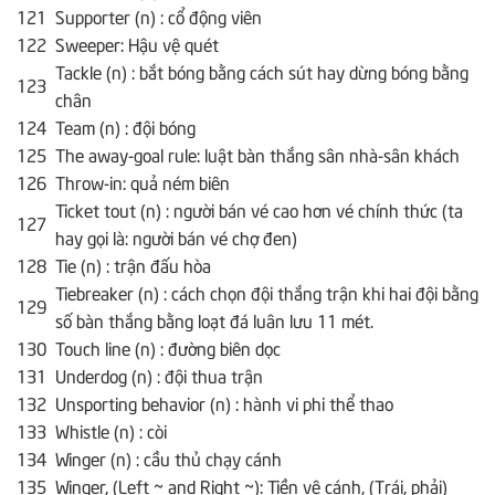
121
Supporter (n) : cổ động viên
122
Sweeper: Hậu vệ quét
Tackle (n) : bắt bóng bằng cách sút hay dừng bóng bằng
123
chân
124
Team (n) : đội bóng
125
The away-goal rule: luật bàn thắng sân nhà-sân khách
126
Throw-in: quả ném biên
Ticket tout (n) : người bán vé cao hơn vé chính thức (ta
127
hay gọi là: người bán vé chợ đen)
128
Tie (n) : trận đấu hòa
Tiebreaker (n) : cách chọn đội thắng trận khi hai đội bằng
129
số bàn thắng bằng loạt đá luân lưu 11 mét.
130
Touch line (n) : đường biên dọc
131
Underdog (n) : đội thua trận
132
Unsporting behavior (n) : hành vi phi thể thao
133
Whistle (n) : còi
134
Winger (n) : cầu thủ chạy cánh
135
Winger, (Left ~ and Right ~): Tiền vệ cánh, (Trái, phải)