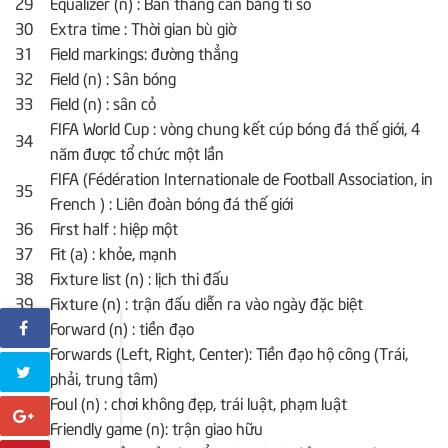
29
Equalizer (n) : Bàn thắng cân bằng tỉ số
30
Extra time : Thời gian bù giờ
31
Field markings: đường thẳng
32
Field (n) : Sân bóng
33
Field (n) : sân cỏ
FIFA World Cup : vòng chung kết cúp bóng đá thế giới, 4
34
năm được tổ chức một lần
FIFA (Fédération Internationale de Football Association, in
35
French ) : Liên đoàn bóng đá thế giới
36
First half : hiệp một
37
Fit (a) : khỏe, mạnh
38
Fixture list (n) : lịch thi đấu
39
Fixture (n) : trận đấu diễn ra vào ngày đặc biệt
40
Forward (n) : tiền đạo
Forwards (Left, Right, Center): Tiền đạo hộ công (Trái,
41
phải, trung tâm)
42
Foul (n) : chơi không đẹp, trái luật, phạm luật
43
Friendly game (n): trận giao hữu