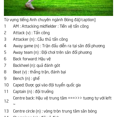
Từ vựng tiếng Anh chuyên ngành Bóng đá[/caption]
1
AM : Attacking midfielder : Tiền vệ tấn công
2
Attack (v) : Tấn công
3
Attacker (n) : Cầu thủ tấn công
4
Away game (n) : Trận đấu diễn ra tại sân đối phương
5
Away team (n) : Đội chơi trên sân đối phương
6
Back forward: Hậu vệ
7
Backheel (n): quả đánh gót
8
Beat (v) : thắng trận, đánh bại
9
Bench (n) : ghế
10
Caped: Được gọi vào đội tuyển quốc gia
11
Captain (n) : đội trưởng
Centre back: Hậu vệ trung tâm ===>>> tuơng tự với left
12
~
13
Centre circle (n) : vòng tròn trung tâm sân bóng
14
Champions (n) : đội vô địch