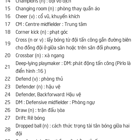
15
Changing room (n) : phòng thay quần áo
16
Cheer (v) : cổ vũ, khuyến khích
17
CM : Centre midfielder : Trung tâm
18
Corner kick (n) : phạt góc
Cross (n or v) : lấy bóng từ đội tấn công gần đường biên
19
cho đồng đội ở giữa sân hoặc trên sân đối phương.
20
Crossbar (n) : xà ngang
Deep-lying playmaker : DM: phát động tấn công (Pirlo là
21
điển hình :16 )
22
Defend (v) : phòng thủ
23
Defender (n) : hậu vệ
24
Defender, Backforward: Hậu vệ
25
DM : Defensive midfielder : Phòng ngự
26
Draw (n) : trận đấu ḥòa
27
Drift: Rê bóng
Dropped ball (n) : cách thức trọng tài tân bóng giữa hai
28
đội