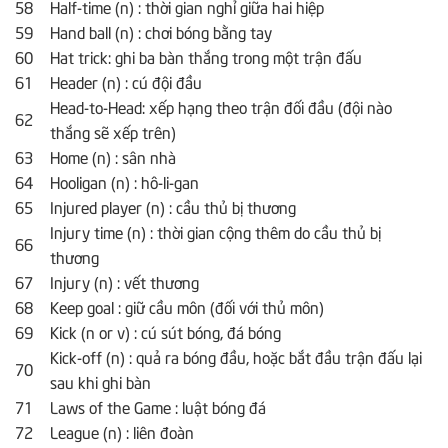
58
Half-time (n) : thời gian nghỉ giữa hai hiệp
59
Hand ball (n) : chơi bóng bằng tay
60
Hat trick: ghi ba bàn thắng trong một trận đấu
61
Header (n) : cú đội đầu
Head-to-Head: xếp hạng theo trận đối đầu (đội nào
62
thắng sẽ xếp trên)
63
Home (n) : sân nhà
64
Hooligan (n) : hô-li-gan
65
Injured player (n) : cầu thủ bị thương
Injury time (n) : thời gian cộng thêm do cầu thủ bị
66
thương
67
Injury (n) : vết thương
68
Keep goal : giữ cầu môn (đối với thủ môn)
69
Kick (n or v) : cú sút bóng, đá bóng
Kick-off (n) : quả ra bóng đầu, hoặc bắt đầu trận đấu lại
70
sau khi ghi bàn
71
Laws of the Game : luật bóng đá
72
League (n) : liên đoàn