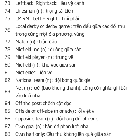
73
Leftback, Rightback: Hậu vệ cánh
74
Linesman (n) : trọng tài biên
75
LM,RM : Left + Right : Trái phải
Local derby or derby game : trận đấu giữa các đối thủ
76
trong cùng một địa phương, vùng
77
Match (n) : trận đấu
78
Midfield line (n) : đường giữa sân
79
Midfield player (n) : trung vệ
80
Midfield (n) : khu vực giữa sân
81
Midfielder: Tiền vệ
82
National team (n) : đội bóng quốc gia
Net (n) : lưới (bao khung thành), cũng có nghĩa: ghi bàn
83
vào lưới nhà
84
Off the post: chệch cột dọc
85
Offside or off-side (n or adv) : lỗi việt vị
86
Opposing team (n) : đội bóng đối phương
87
Own goal (n) : bàn đá phản lưới nhà
88
Own half only: Cầu thủ không lên quá giữa sân