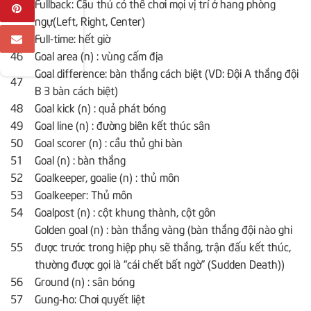
Fullback: Cầu thủ có thể chơi mọi vị trí ở hang phòng
44
ngự(Left, Right, Center)
45
Full-time: hết giờ
46
Goal area (n) : vùng cấm địa
Goal difference: bàn thắng cách biệt (VD: Đội A thắng đội
47
B 3 bàn cách biệt)
48
Goal kick (n) : quả phát bóng
49
Goal line (n) : đường biên kết thúc sân
50
Goal scorer (n) : cầu thủ ghi bàn
51
Goal (n) : bàn thắng
52
Goalkeeper, goalie (n) : thủ môn
53
Goalkeeper: Thủ môn
54
Goalpost (n) : cột khung thành, cột gôn
Golden goal (n) : bàn thắng vàng (bàn thắng đội nào ghi
55
được trước trong hiệp phụ sẽ thắng, trận đấu kết thúc,
thường được gọi là “cái chết bất ngờ” (Sudden Death))
56
Ground (n) : sân bóng
57
Gung-ho: Chơi quyết liệt