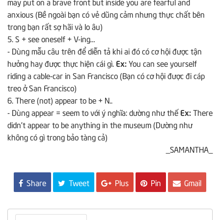
may put on a brave front but inside you are fearful and
anxious (Bề ngoài bạn có vẻ dũng cảm nhưng thực chất bên
trong bạn rất sợ hãi và lo âu)
5. S + see oneself + V-ing…
- Dùng mẫu câu trên để diễn tả khi ai đó có cơ hội được tận
hưởng hay được thực hiện cái gì.
Ex:
You can see yourself
riding a cable-car in San Francisco (Bạn có cơ hội được đi cáp
treo ở San Francisco)
6. There (not) appear to be + N..
- Dùng appear = seem to với ý nghĩa: dường như thế
Ex:
There
didn’t appear to be anything in the museum (Dường như
không có gì trong bảo tàng cả)
_SAMANTHA_
Share
Tweet
Plus
Pin
Gmail