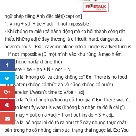
ngữ pháp tiếng Anh đặc biệt[/caption]
1. V-ing + sth + be + adj - if not impossible
- Khi chúng ta miêu tả hành động mà cơ hội thành công rất
thấp. Những adj ở đây thường là difficult, hard, dangerous,
adventurous…
Ex:
Traveling alone into a jungle is adventurous
– if not impossible (Đi một mình vào khu rừng là mạo hiểm –
nếu không nói là không thể)
2. There + be + no + N + nor + N
- Nghĩa là “không có…và cũng không có”
Ex:
There is no food
nor water (không có thức ăn và cũng không có nước)
3. There isn’t/wasn’t time to V/be + adj
- Nghĩa là: “đã không kịp/không đủ thời gian”
Ex:
there wasn’t
time to identify what is was (Không kịp nhận ra đó là cái gì)
4. S+ may + put on a +adj + front but inside + S + adj..
- Nghĩa là: bề ngoài ai đó tỏ ra như thế này nhưng thực chất
bên trong họ có những cảm xúc, trạng thái ngược lại.
Ex:
You