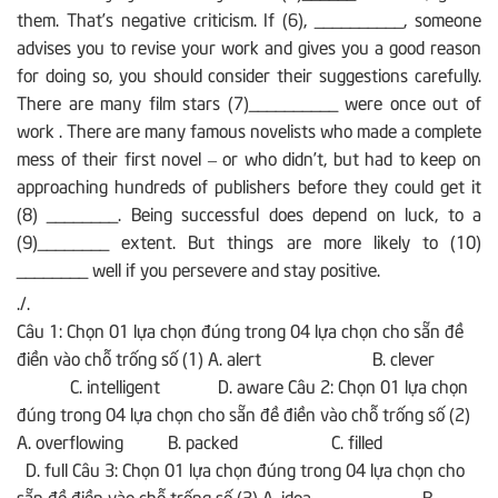
them. That’s negative criticism. If (6), __________, someone
advises you to revise your work and gives you a good reason
for doing so, you should consider their suggestions carefully.
There are many film stars (7)__________ were once out of
work . There are many famous novelists who made a complete
mess of their first novel – or who didn’t, but had to keep on
approaching hundreds of publishers before they could get it
(8) ________. Being successful does depend on luck, to a
(9)________ extent. But things are more likely to (10)
________ well if you persevere and stay positive.
./.
Câu 1: Chọn 01 lựa chọn đúng trong 04 lựa chọn cho sẵn đề
điền vào chỗ trống số (1) A. alert B. clever
C. intelligent D. aware Câu 2: Chọn 01 lựa chọn
đúng trong 04 lựa chọn cho sẵn đề điền vào chỗ trống số (2)
A. overflowing B. packed C. filled
D. full Câu 3: Chọn 01 lựa chọn đúng trong 04 lựa chọn cho
sẵn đề điền vào chỗ trống số (3) A. idea B.