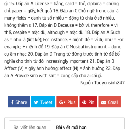
gì 15. Đáp án A License = bằng, card = thẻ, diploma = chứng
chỉ, paper = giấy, kết quả 16. Đáp án C Chủ ngữ trong câu là
many fields
~ danh từ số nhiều ~ động từ chia ở số nhiều,
không thêm
s
17. Đáp án D Because = bởi vì, therefore = vì
thế, despite = mặc dù, although = mặc dù 18. Đáp án A Such
as = như là (liệt kê); For instance, + mệnh đề = ví dụ như = For
example, + mệnh đề 19. Đáp án C Musical instrument = dụng
cụ âm nhạc 20. Đáp án D Trạng từ đứng trước tính từ để bổ
nghĩa cho tính từ đó: increasingly important 21. Đáp án B
Affect (V) = gây ảnh hưởng; effect (N) = ảnh hưởng 22. Đáp
án A Provide smb with smt = cung cấp cho ai cái gì.
Nguồn Tuuyensinh247
Share
Tweet
Plus
Pin
Gmail
Bài viết liên quan
Bài viết mới hơn