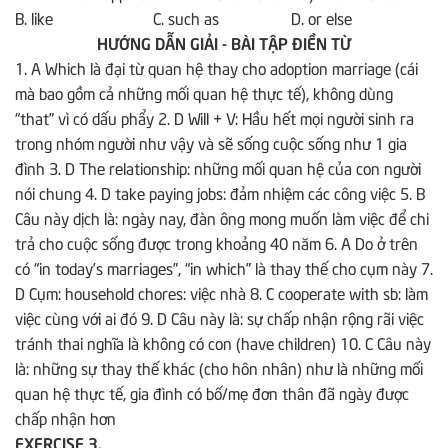
B. like C. such as D. or else
HƯỚNG DẪN GIẢI - BÀI TẬP ĐIỀN TỪ
1. A Which là đại từ quan hệ thay cho adoption marriage (cái
mà bao gồm cả những mối quan hệ thực tế), không dùng
“that” vì có dấu phẩy 2. D Will + V: Hầu hết mọi người sinh ra
trong nhóm người như vậy và sẽ sống cuộc sống như 1 gia
đình 3. D The relationship: những mối quan hệ của con người
nói chung 4. D take paying jobs: đảm nhiệm các công việc 5. B
Câu này dịch là: ngày nay, đàn ông mong muốn làm việc để chi
trả cho cuộc sống được trong khoảng 40 năm 6. A Do ở trên
có “in today’s marriages”, “in which” là thay thế cho cụm này 7.
D Cụm: household chores: việc nhà 8. C cooperate with sb: làm
việc cùng với ai đó 9. D Câu này là: sự chấp nhận rộng rãi việc
tránh thai nghĩa là không có con (have children) 10. C Câu này
là: những sự thay thế khác (cho hôn nhân) như là những mối
quan hệ thực tế, gia đình có bố/mẹ đơn thân đã ngày được
chấp nhận hơn
EXERCISE 3.