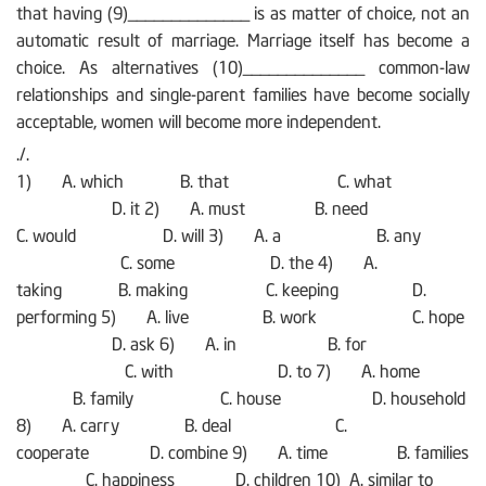
that having (9)______________ is as matter of choice, not an
automatic result of marriage. Marriage itself has become a
choice. As alternatives (10)______________ common-law
relationships and single-parent families have become socially
acceptable, women will become more independent.
./.
1) A. which B. that C. what
D. it 2) A. must B. need
C. would D. will 3) A. a B. any
C. some D. the 4) A.
taking B. making C. keeping D.
performing 5) A. live B. work C. hope
D. ask 6) A. in B. for
C. with D. to 7) A. home
B. family C. house D. household
8) A. carry B. deal C.
cooperate D. combine 9) A. time B. families
C. happiness D. children 10) A. similar to