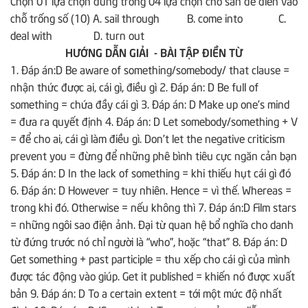
Chọn 01 lựa chọn đúng trong 04 lựa chọn cho sẵn đề điền vào
chỗ trống số (10) A. sail through B. come into C.
deal with D. turn out
HƯỚNG DẪN GIẢI
- BÀI TẬP ĐIỀN TỪ
1. Đáp án:D Be aware of something/somebody/ that clause =
nhận thức được ai, cái gì, điều gì 2. Đáp án: D Be full of
something = chứa đầy cái gì 3. Đáp án: D Make up one’s mind
= đưa ra quyết định 4. Đáp án: D Let somebody/something + V
= để cho ai, cái gì làm điều gì. Don’t let the negative criticism
prevent you = đừng để những phê bình tiêu cực ngăn cản bạn
5. Đáp án: D In the lack of something = khi thiếu hụt cái gì đó
6. Đáp án: D However = tuy nhiên. Hence = vì thế. Whereas =
trong khi đó. Otherwise = nếu không thì 7. Đáp án:D Film stars
= những ngôi sao điện ảnh. Đại từ quan hệ bổ nghĩa cho danh
từ đứng trước nó chỉ người là “who”, hoặc “that” 8. Đáp án: D
Get something + past participle = thu xếp cho cái gì của mình
được tác động vào giúp. Get it published = khiến nó được xuất
bản 9. Đáp án: D To a certain extent = tới một mức độ nhất