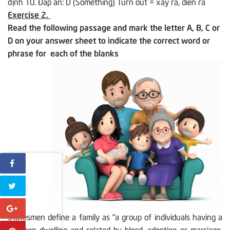
định 10. Đáp án: D (Something) Turn out = xảy ra, diễn ra
Exercise 2.
Read the following passage and mark the letter A, B, C or
D on your answer sheet to indicate the correct word or
phrase for each of the blanks
Statesmen define a family as “a group of individuals having a
common dwelling and related by blood, adoption or marriage,