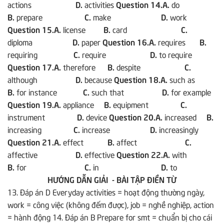
actions
D.
activities
Question 14.A.
do
B.
prepare
C.
make
D.
work
Question 15.A.
license
B.
card
C.
diploma
D.
paper
Question 16.A.
requires
B.
requiring
C.
require
D.
to require
Question 17.A.
therefore
B.
despite
C.
although
D.
because
Question 18.A.
such as
B.
for instance
C.
such that
D.
for example
Question 19.A.
appliance
B.
equipment
C.
instrument
D.
device
Question 20.A.
increased
B.
increasing
C.
increase
D.
increasingly
Question 21.A.
effect
B.
affect
C.
affective
D.
effective
Question 22.A.
with
B.
for
C.
in
D.
to
HƯỚNG DẪN GIẢI
- BÀI TẬP ĐIỀN TỪ
13. Đáp án D Everyday activities = hoạt động thường ngày,
work = công việc (không đếm được), job = nghề nghiệp, action
= hành động 14. Đáp án B Prepare for smt = chuẩn bị cho cái