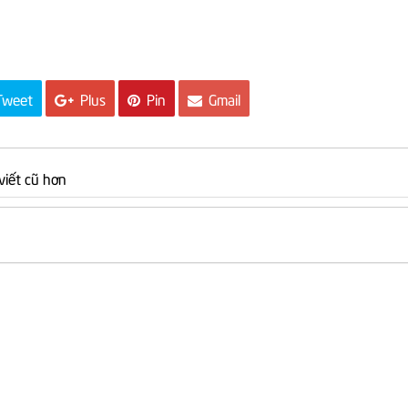
weet
Plus
Pin
Gmail
 viết cũ hơn