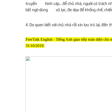
truyền hình cáp… để chủ nhà, người có trách nhiệm
bất ngờ dùng vũ lực, đe dọa để khống chế, chiếm
4. Do quen biết với chủ nhà rồi xin lưu trú lại, đến 
FreeTalk English - Tiếng Anh giao tiếp toàn diện cho
31/10/2019.