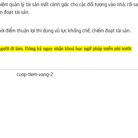
 quản lý tài sản mất cảnh giác cho các đối tượng vào nhà; rồi s
 đoạt tài sản.
thời điểm thuận lợi thì dùng vũ lực khống chế, chiếm đoạt tài sản.
 người đi làm. Đăng ký ngay nhận khoá học ngữ pháp miễn phí trước