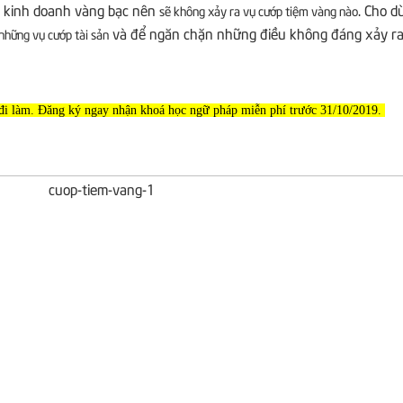
 kinh doanh vàng bạc nên
. Cho d
sẽ không xảy ra vụ cướp tiệm vàng nào
và để ngăn chặn những điều không đáng xảy ra 
 những vụ cướp tài sản
i đi làm. Đăng ký ngay nhận khoá học ngữ pháp miễn phí trước 31/10/2019.