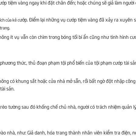
cướp tiệm vàng ngay khi đặt chân đến; hoặc chúng sẽ giả làm người
ướp. Điểm lại những vụ cướp tiệm vàng đã xảy ra xuyên 
ích của kẻ c
.
 trang
ông ít vụ vẫn còn chìm trong bóng tối bí ẩn cũng như tình hình cư
phương thức, thủ đoạn phạm tội phổ biến của tội phạm cướp tài sả
không có khung sắt hoặc cửa nhà mở sẵn, rồi bất ngờ đột nhập cô
tài sản.
trèo tường sau đó khống chế chủ nhà, người có trách nhiệm quản lý
vào nhà, như: Giả danh, hóa trang thành nhân viên kiểm tra điện, n