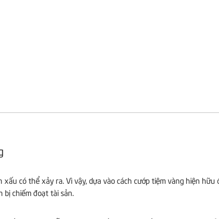
g
n xấu có thể xảy ra. Vì vậy, dựa vào cách cướp tiệm vàng hiện hữu 
 bị chiếm đoạt tài sản.