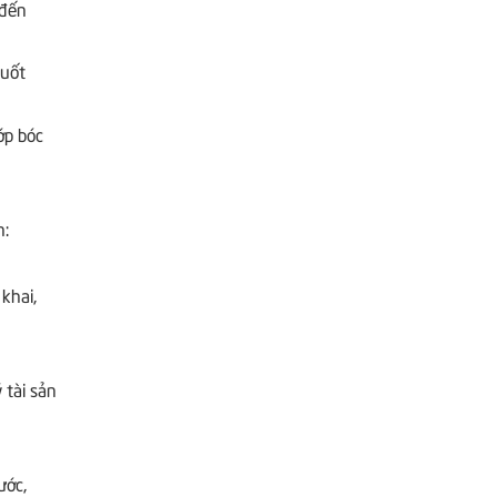
 đến
suốt
ớp bóc
n:
ng khai,
 tài sản
ước,