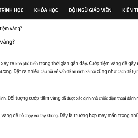
TRÌNH HỌC
KHÓA HỌC
ĐỘI NGŨ GIÁO VIÊN
KIẾN 
 tiệm vàng?
 vàng?
g xảy ra
trong thời gian gần đây. Cướp tiệm vàng đã gây
khá phổ biến
hương. Đặt ra nhiều
cũng như
câu hỏi về vấn đề an ninh xã hội
cách để tự 
. Đối tượng cướp tiệm vàng
inh
đã được xác định nhờ chiếc điện thoại đánh r
m vàng đã
. Đây là trường hợp may mắn trong nh
bỏ chạy với tay không