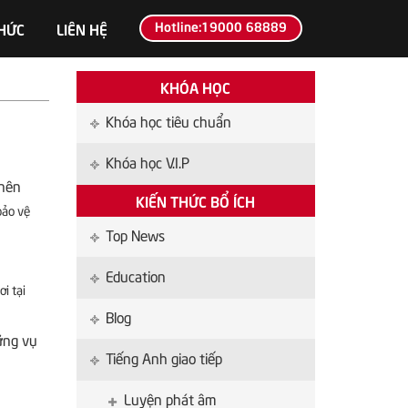
Hotline:19000 68889
THỨC
LIÊN HỆ
KHÓA HỌC
Khóa học tiêu chuẩn
Khóa học V.I.P
 nên
KIẾN THỨC BỔ ÍCH
bảo vệ
Top News
Education
ơi tại
Blog
ững vụ
Tiếng Anh giao tiếp
Luyện phát âm