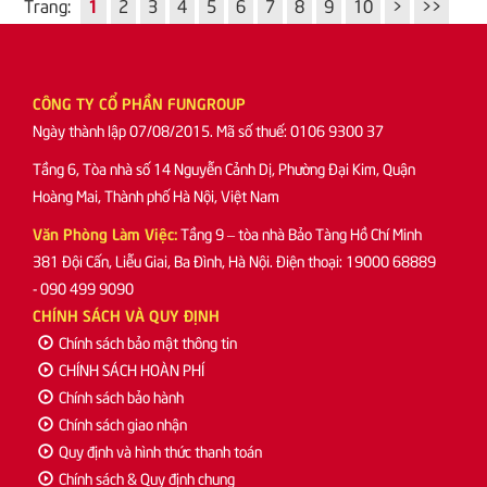
Trang:
1
2
3
4
5
6
7
8
9
10
>
>>
CÔNG TY CỔ PHẦN FUNGROUP
Ngày thành lập 07/08/2015. Mã số thuế: 0106 9300 37
Tầng 6, Tòa nhà số 14 Nguyễn Cảnh Dị, Phường Đại Kim, Quận
Hoàng Mai, Thành phố Hà Nội, Việt Nam
Văn Phòng Làm Việc:
Tầng 9 – tòa nhà Bảo Tàng Hồ Chí Minh
381 Đội Cấn, Liễu Giai, Ba Đình, Hà Nội. Điện thoại: 19000 68889
- 090 499 9090
CHÍNH SÁCH VÀ QUY ĐỊNH
Chính sách bảo mật thông tin
CHÍNH SÁCH HOÀN PHÍ
Chính sách bảo hành
Chính sách giao nhận
Quy định và hình thức thanh toán
Chính sách & Quy định chung