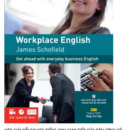
HÓA GIẢI NỖI SỢ HỌC TIẾNG ANH GIAO TIẾP CỦA DÂN CÔNG SỞ