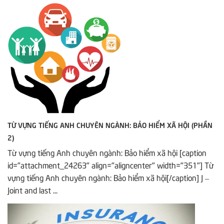
TỪ VỰNG TIẾNG ANH CHUYÊN NGÀNH: BẢO HIỂM XÃ HỘI (PHẦN
2)
Từ vựng tiếng Anh chuyên ngành: Bảo hiểm xã hội [caption
id="attachment_24263" align="aligncenter" width="351"] Từ
vựng tiếng Anh chuyên ngành: Bảo hiểm xã hội[/caption] J –
Joint and last ...