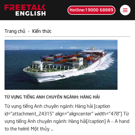
Hotline:19000 68889
Trang chủ
›
Kiến thức
TỪ VỰNG TIẾNG ANH CHUYÊN NGÀNH: HÀNG HẢI
Từ vựng tiếng Anh chuyên ngành: Hàng hải [caption
id="attachment_24315" align="aligncenter" width="478"] Từ
vựng tiếng Anh chuyên ngành: Hàng hải[/caption] A – A hand
to the helm!: Một thủy ...