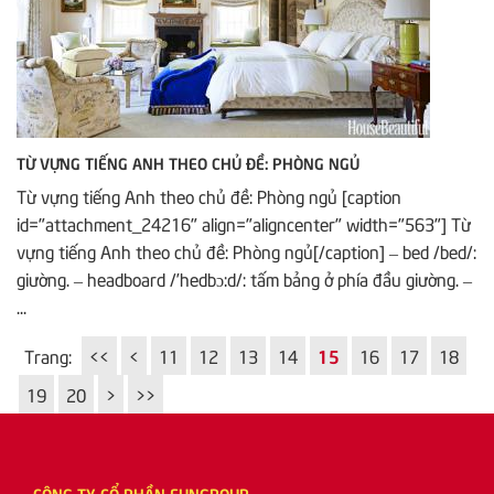
TỪ VỰNG TIẾNG ANH THEO CHỦ ĐỀ: PHÒNG NGỦ
Từ vựng tiếng Anh theo chủ đề: Phòng ngủ [caption
id="attachment_24216" align="aligncenter" width="563"] Từ
vựng tiếng Anh theo chủ đề: Phòng ngủ[/caption] – bed /bed/:
giường. – headboard /’hedbɔ:d/: tấm bảng ở phía đầu giường. –
...
Trang:
<<
<
11
12
13
14
15
16
17
18
19
20
>
>>
CÔNG TY CỔ PHẦN FUNGROUP