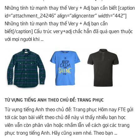
Những tính từ mạnh thay thế Very + Adj bạn cần biết [caption
id="attachment_24246" align="aligncenter" width="442"]
Những tính từ mạnh thay thế Very + Adj bạn cần
biết[/caption] Cấu trúc very+adj chắc hẳn đã quá quen thuộc
với mọi người khi ...
TỪ VỰNG TIẾNG ANH THEO CHỦ ĐỀ: TRANG PHỤC
Từ vựng tiếng Anh theo chủ đề: Trang phục Hôm nay FTE gửi
tới các bạn bài viết theo chủ đề này vì thấy nhiều bạn học
viên vẫn còn phân vân hoặc nhầm lẫn về cách gọi các trang
phục trong tiếng Anh. Hãy cũng xem nhé. Theo bạn ...