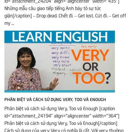
id="attachment_24204" align="aligncenter" width="435"]
Những mẫu câu giao tiếp tiếng Anh bày tỏ sự tức
giận[/caption] – Drop dead. Chết đi. – Get lost. Cút đi. – Get off
my ...
PHÂN BIỆT VÀ CÁCH SỬ DỤNG VERY, TOO VÀ ENOUGH
Phân biệt và cách sử dụng Very, Too và Enough [caption
id="attachment_24194" align="aligncenter" width="364"]
Phân biệt và cách sử dụng Very, Too và Enough[/caption]
Cách sử dụng của very Very có nghĩa là rất. Với very thường