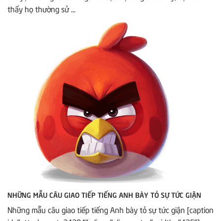
thấy họ thường sử ...
NHỮNG MẪU CÂU GIAO TIẾP TIẾNG ANH BÀY TỎ SỰ TỨC GIẬN
Những mẫu câu giao tiếp tiếng Anh bày tỏ sự tức giận [caption