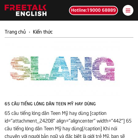
Hotline:19000 68889
Trang chủ
›
Kiến thức
65 CÂU TIẾNG LÓNG DÂN TEEN MỸ HAY DÙNG
65 câu tiếng lóng dân Teen Mỹ hay dùng [caption
id="attachment_24208" align="aligncenter" width="442"] 65
câu tiếng lóng dân Teen Mỹ hay dùng[/caption] Khi nói
chuyện với người bản ngữ và đặc biệt là giới trẻ Mỹ, bạn sẽ