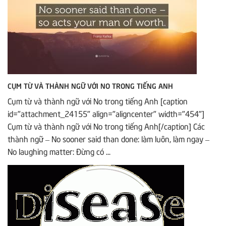
CỤM TỪ VÀ THÀNH NGỮ VỚI NO TRONG TIẾNG ANH
Cụm từ và thành ngữ với No trong tiếng Anh [caption
id="attachment_24155" align="aligncenter" width="454"]
Cụm từ và thành ngữ với No trong tiếng Anh[/caption] Các
thành ngữ – No sooner said than done: làm luôn, làm ngay –
No laughing matter: Đừng có ...