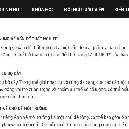
TRÌNH HỌC
KHÓA HỌC
ĐỘI NGŨ GIÁO VIÊN
KIẾN 
 VỰNG VỀ VẤN ĐỀ THẤT NGHIỆP
 vựng về vấn đề thất nghiệp Là một vấn đề mà quốc gia nào cũng p
cũng có thể trở thành một chủ đề khó trong bài thi IELTS của bạn.
.
 CỤ BỘ DÂY
ụ bộ dây Trong thế giới nhạc cụ vô cùng đa dạng của các dân tộc 
dây đóng vai trò quan trọng và chiếm ưu thế về số lượng. Có thể hiểu
nên âm thanh từ ...
ẾT VỀ CHỦ ĐỀ MÔI TRƯỜNG
ừ tiếng Anh về môi trường Là một chủ đề rộng, có thể bao gồm ô n
g khí và ô nhiễm đất. Ô nhiễm môi trường nói chung cũng có thể 