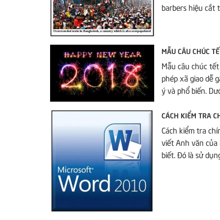
barbers hiệu cắt t
MẪU CÂU CHÚC T
Mẫu câu chúc tết
phép xã giao dễ g
ý và phổ biến. Dư
CÁCH KIỂM TRA C
Cách kiểm tra chí
viết Anh văn của
biết. Đó là sử dụn