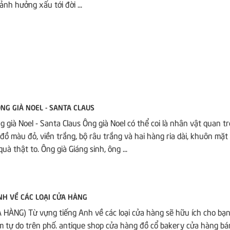
ảnh hưởng xấu tới đời ...
NG GIÀ NOEL - SANTA CLAUS
 già Noel - Santa Claus Ông già Noel có thể coi là nhân vật quan t
ộ đồ màu đỏ, viền trắng, bộ râu trắng và hai hàng ria dài, khuôn mặ
quà thật to. Ông già Giáng sinh, ông ...
NH VỀ CÁC LOẠI CỬA HÀNG
HÀNG) Từ vựng tiếng Anh về các loại cửa hàng sẽ hữu ích cho bạn 
ắm tự do trên phố. antique shop cửa hàng đồ cổ bakery cửa hàng b