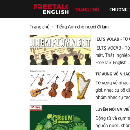
TRANG CHỦ
CHƯƠNG 
Trang chủ
›
Tiếng Anh cho người đi làm
IELTS VOCAB - TỪ
IELTS VOCAB - Từ
mặt, Thất nghiệp 
FreeTalk English ..
TỪ VỰNG VỀ NHẠC
Từ vựng về nhạc c
giới, nhạc cụ bộ 
nhóm nhạc cụ tạo 
LUYỆN NÓI VÀ VI
Động từ và cụm t
nguồn nước, khôn