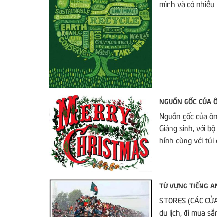
mình và có nhiều 
NGUỒN GỐC CỦA Ô
Nguồn gốc của ông
Giáng sinh, với b
hỉnh cùng với túi 
TỪ VỰNG TIẾNG A
STORES (CÁC CỬA 
du lịch, đi mua s