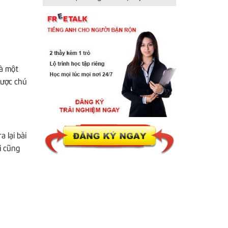
là một
được chú
 lại bài
i cũng