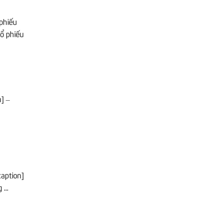
phiếu
Cổ phiếu
] –
caption]
...