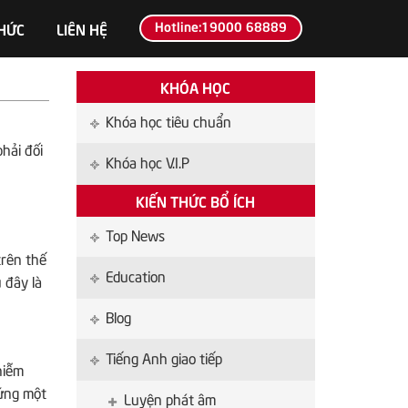
Hotline:19000 68889
THỨC
LIÊN HỆ
KHÓA HỌC
Khóa học tiêu chuẩn
hải đối
Khóa học V.I.P
KIẾN THỨC BỔ ÍCH
Top News
trên thế
Education
 đây là
Blog
Tiếng Anh giao tiếp
hiễm
đứng một
Luyện phát âm