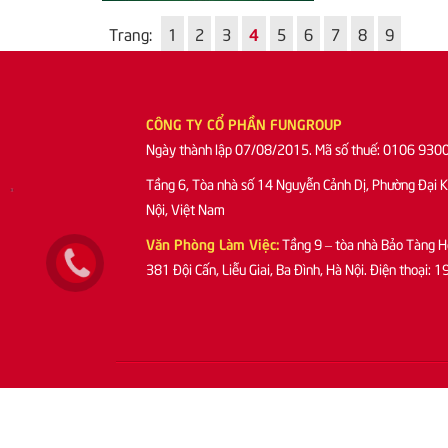
Trang:
1
2
3
4
5
6
7
8
9
CÔNG TY CỔ PHẦN FUNGROUP
Ngày thành lập 07/08/2015. Mã số thuế: 0106 930
Tầng 6, Tòa nhà số 14 Nguyễn Cảnh Dị, Phường Đại 
Nội, Việt Nam
Văn Phòng Làm Việc:
Tầng 9 – tòa nhà Bảo Tàng H
381 Đội Cấn, Liễu Giai, Ba Đình, Hà Nội. Điện thoại
Copyright