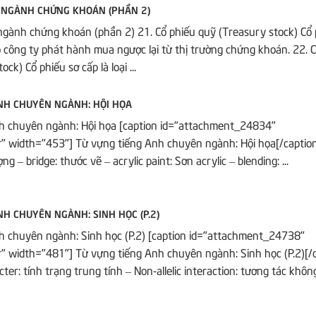
 NGÀNH CHỨNG KHOÁN (PHẦN 2)
gành chứng khoán (phần 2) 21. Cổ phiếu quỹ (Treasury stock) Cổ 
o công ty phát hành mua ngược lại từ thị trường chứng khoán. 22. 
ck) Cổ phiếu sơ cấp là loại ...
NH CHUYÊN NGÀNH: HỘI HỌA
h chuyên ngành: Hội họa [caption id="attachment_24834"
r" width="453"] Từ vựng tiếng Anh chuyên ngành: Hội họa[/caption
ng – bridge: thước vẽ – acrylic paint: Sơn acrylic – blending: ...
NH CHUYÊN NGÀNH: SINH HỌC (P.2)
h chuyên ngành: Sinh học (P.2) [caption id="attachment_24738"
r" width="481"] Từ vựng tiếng Anh chuyên ngành: Sinh học (P.2)[/
ter: tính trạng trung tính – Non-allelic interaction: tương tác không 