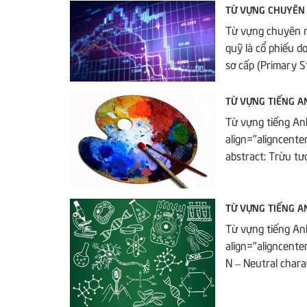
TỪ VỰNG CHUYÊN
Từ vựng chuyên n
quỹ là cổ phiếu d
sơ cấp (Primary Sto
TỪ VỰNG TIẾNG A
Từ vựng tiếng An
align="aligncente
abstract: Trừu tượ
TỪ VỰNG TIẾNG A
Từ vựng tiếng An
align="aligncente
N – Neutral charac