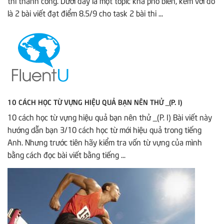
thi thành công. Dưới đây là một topic khá phổ biến, kèm với đó
là 2 bài viết đạt điểm 8.5/9 cho task 2 bài thi ...
10 CÁCH HỌC TỪ VỰNG HIỆU QUẢ BẠN NÊN THỬ _(P. I)
10 cách học từ vựng hiệu quả bạn nên thử _(P. I) Bài viết này
hướng dẫn bạn 3/10 cách học từ mới hiệu quả trong tiếng
Anh. Nhưng trước tiên hãy kiểm tra vốn từ vựng của mình
bằng cách đọc bài viết bằng tiếng ...