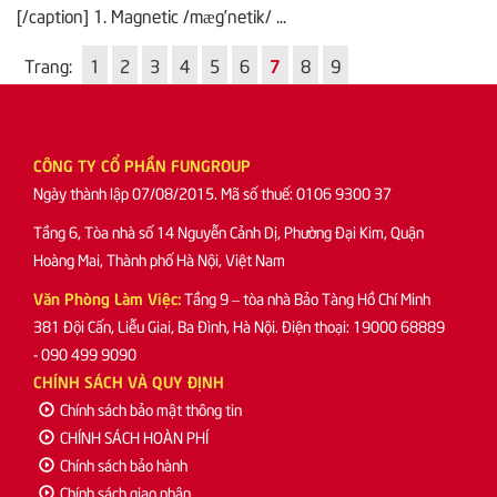
[/caption] 1. Magnetic /mæg’netik/ ...
Trang:
1
2
3
4
5
6
7
8
9
CÔNG TY CỔ PHẦN FUNGROUP
Ngày thành lập 07/08/2015. Mã số thuế: 0106 9300 37
Tầng 6, Tòa nhà số 14 Nguyễn Cảnh Dị, Phường Đại Kim, Quận
Hoàng Mai, Thành phố Hà Nội, Việt Nam
Văn Phòng Làm Việc:
Tầng 9 – tòa nhà Bảo Tàng Hồ Chí Minh
381 Đội Cấn, Liễu Giai, Ba Đình, Hà Nội. Điện thoại: 19000 68889
- 090 499 9090
CHÍNH SÁCH VÀ QUY ĐỊNH
Chính sách bảo mật thông tin
CHÍNH SÁCH HOÀN PHÍ
Chính sách bảo hành
Chính sách giao nhận