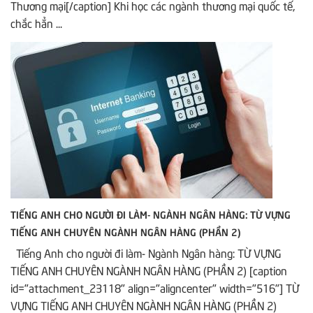
Thương mại[/caption] Khi học các ngành thương mại quốc tế,
chắc hẳn ...
TIẾNG ANH CHO NGƯỜI ĐI LÀM- NGÀNH NGÂN HÀNG: TỪ VỰNG
TIẾNG ANH CHUYÊN NGÀNH NGÂN HÀNG (PHẦN 2)
Tiếng Anh cho người đi làm- Ngành Ngân hàng: TỪ VỰNG
TIẾNG ANH CHUYÊN NGÀNH NGÂN HÀNG (PHẦN 2) [caption
id="attachment_23118" align="aligncenter" width="516"] TỪ
VỰNG TIẾNG ANH CHUYÊN NGÀNH NGÂN HÀNG (PHẦN 2)