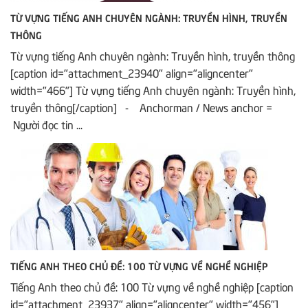
TỪ VỰNG TIẾNG ANH CHUYÊN NGÀNH: TRUYỀN HÌNH, TRUYỀN
THÔNG
Từ vựng tiếng Anh chuyên ngành: Truyền hình, truyền thông
[caption id="attachment_23940" align="aligncenter"
width="466"] Từ vựng tiếng Anh chuyên ngành: Truyền hình,
truyền thông[/caption] - Anchorman / News anchor =
Người đọc tin ...
TIẾNG ANH THEO CHỦ ĐỀ: 100 TỪ VỰNG VỀ NGHỀ NGHIỆP
Tiếng Anh theo chủ đề: 100 Từ vựng về nghề nghiệp [caption
id="attachment_23937" align="aligncenter" width="456"]