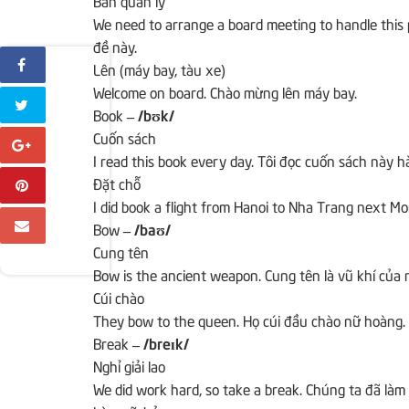
We need to arrange a board meeting to handle this
đề này.
Lên (máy bay, tàu xe)
Welcome on board.
Chào mừng lên máy bay.
Book
– /bʊk/
Cuốn sách
I read this book every day.
Tôi đọc cuốn sách này h
Đặt chỗ
I did book a flight from Hanoi to Nha Trang next M
Bow
– /baʊ/
Cung tên
Bow is the ancient weapon.
Cung tên là vũ khí của n
Cúi chào
They bow to the queen.
Họ cúi đầu chào nữ hoàng.
Break
– /breɪk/
Nghỉ giải lao
We did work hard, so take a break.
Chúng ta đã làm 