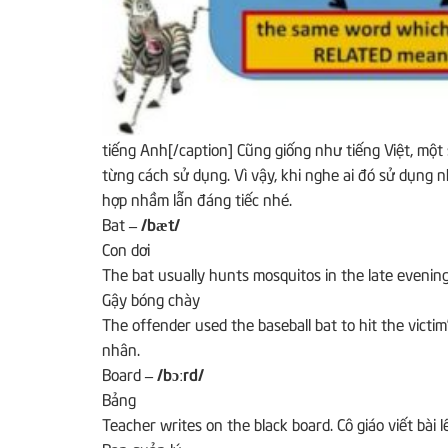
tiếng Anh[/caption] Cũng giống như tiếng Việt, một
từng cách sử dụng. Vì vậy, khi nghe ai đó sử dụng
hợp nhầm lẫn đáng tiếc nhé.
Bat
– /bæt/
Con dơi
The bat usually hunts mosquitos in the late evenin
Gậy bóng chày
The offender used the baseball bat to hit the victim
nhân.
Board
– /bɔːrd/
Bảng
Teacher writes on the black board.
Cô giáo viết bài 
Ban quản lý