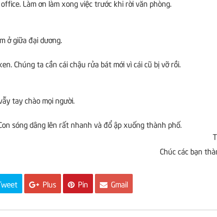
 office.
Làm ơn làm xong việc trước khi rời văn phòng.
m ở giữa đại dương.
oken.
Chúng ta cần cái chậu rửa bát mới vì cái cũ bị vỡ rồi.
ẫy tay chào mọi người.
Con sóng dâng lên rất nhanh và đổ ập xuống thành phố.
T
Chúc các bạn thà
weet
Plus
Pin
Gmail