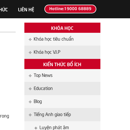
Hotline:19000 68889
THỨC
LIÊN HỆ
KHÓA HỌC
Khóa học tiêu chuẩn
Khóa học V.I.P
KIẾN THỨC BỔ ÍCH
Top News
Education
Blog
Tiếng Anh giao tiếp
trong
Luyện phát âm