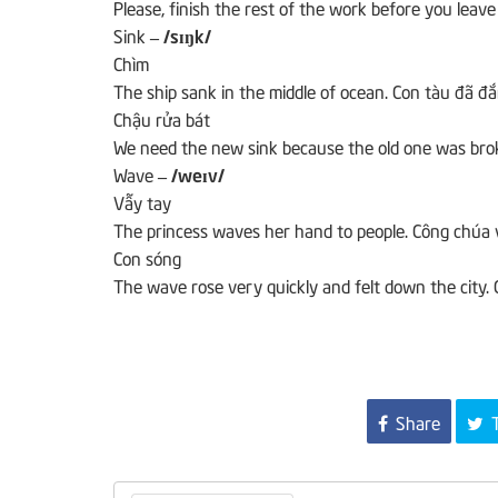
Please, finish the rest of the work before you leave
Sink
– /sɪŋk/
Chìm
The ship sank in the middle of ocean.
Con tàu đã đắ
Chậu rửa bát
We need the new sink because the old one was br
Wave
– /weɪv/
Vẫy tay
The princess waves her hand to people.
Công chúa v
Con sóng
The wave rose very quickly and felt down the city.
Share
T