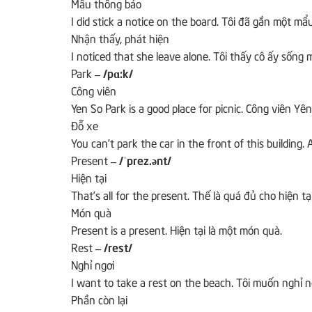
Mẩu thông báo
I did stick a notice on the board.
Tôi đã gắn một mẩu
Nhận thấy, phát hiện
I noticed that she leave alone.
Tôi thấy cô ấy sống 
Park
– /pɑ:k/
Công viên
Yen So Park is a good place for picnic.
Công viên Yên 
Đỗ xe
You can’t park the car in the front of this building.
Present
– /ˈprez.ənt/
Hiện tại
That’s all for the present.
Thế là quá đủ cho hiện tại
Món quà
Present is a present.
Hiện tại là một món quà.
Rest
– /rest/
Nghỉ ngơi
I want to take a rest on the beach.
Tôi muốn nghỉ ng
Phần còn lại