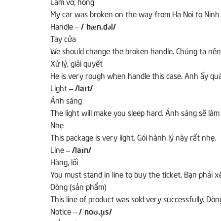
Làm vỡ, hỏng
My car was broken on the way from Ha Noi to Ninh
Handle
– /ˈhæn.dəl/
Tay cửa
We should change the broken handle.
Chúng ta nên 
Xử lý, giải quyết
He is very rough when handle this case.
Anh ấy quá
Light
– /laɪt/
Ánh sáng
The light will make you sleep hard.
Ánh sáng sẽ làm
Nhẹ
This package is very light.
Gói hành lý này rất nhẹ.
Line
– /laɪn/
Hàng, lối
You must stand in line to buy the ticket.
Bạn phải x
Dòng (sản phẩm)
This line of product was sold very successfully.
Dòng
Notice
– /ˈnoʊ.t̬ɪs/