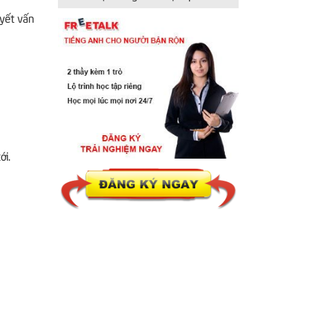
uyết vấn
ới.