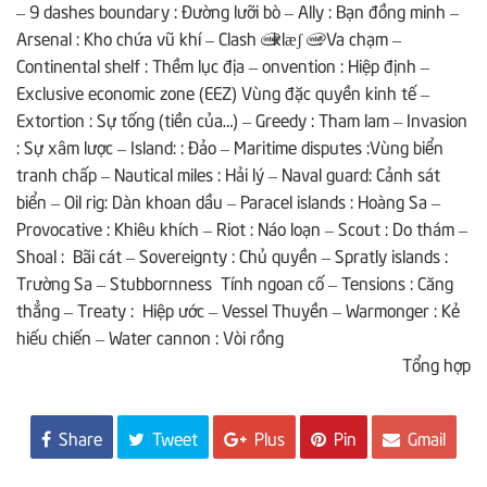
– 9 dashes boundary : Đường lưỡi bò – Ally : Bạn đồng minh –
Arsenal : Kho chứa vũ khí – Clash | klæʃ | : Va chạm –
Continental shelf : Thềm lục địa – onvention : Hiệp định –
Exclusive economic zone (EEZ) Vùng đặc quyền kinh tế –
Extortion : Sự tống (tiền của…) – Greedy : Tham lam – Invasion
: Sự xâm lược – Island: : Đảo – Maritime disputes :Vùng biển
tranh chấp – Nautical miles : Hải lý – Naval guard: Cảnh sát
biển – Oil rig: Dàn khoan dầu – Paracel islands : Hoàng Sa –
Provocative : Khiêu khích – Riot : Náo loạn – Scout : Do thám –
Shoal : Bãi cát – Sovereignty : Chủ quyền – Spratly islands :
Trường Sa – Stubbornness Tính ngoan cố – Tensions : Căng
thẳng – Treaty : Hiệp ước – Vessel Thuyền – Warmonger : Kẻ
hiếu chiến – Water cannon : Vòi rồng
Tổng hợp
Share
Tweet
Plus
Pin
Gmail