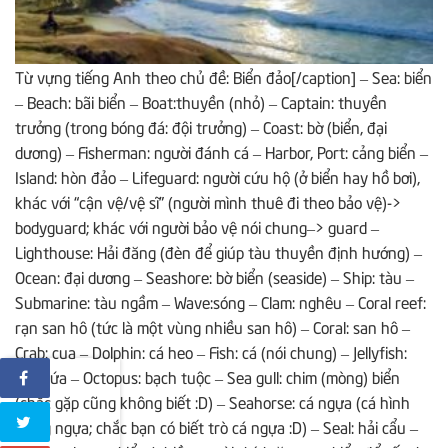
Từ vựng tiếng Anh theo chủ đề: Biển đảo[/caption] – Sea: biển
– Beach: bãi biển – Boat:thuyền (nhỏ) – Captain: thuyền
trưởng (trong bóng đá: đội trưởng) – Coast: bờ (biển, đại
dương) – Fisherman: người đánh cá – Harbor, Port: cảng biển –
Island: hòn đảo – Lifeguard: người cứu hộ (ở biển hay hồ bơi),
khác với “cận vệ/vệ sĩ” (người mình thuê đi theo bảo vệ)->
bodyguard; khác với người bảo vệ nói chung–> guard –
Lighthouse: Hải đăng (đèn để giúp tàu thuyền định hướng) –
Ocean: đại dương – Seashore: bờ biển (seaside) – Ship: tàu –
Submarine: tàu ngầm – Wave:sóng – Clam: nghêu – Coral reef:
rạn san hô (tức là một vùng nhiều san hô) – Coral: san hô –
Crab: cua – Dolphin: cá heo – Fish: cá (nói chung) – Jellyfish:
con sứa – Octopus: bạch tuộc – Sea gull: chim (mòng) biển
(chắc gặp cũng không biết :D) – Seahorse: cá ngựa (cá hình
giống ngựa; chắc bạn có biết trò cá ngựa :D) – Seal: hải cẩu –