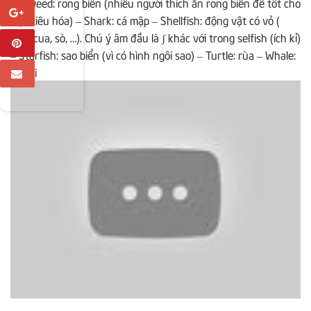
Seaweed: rong biển (nhiều người thích ăn rong biển để tốt cho
việc tiêu hóa) – Shark: cá mập – Shellfish: động vật có vỏ (
tôm, cua, sò, …). Chú ý âm đầu là ʃ khác với trong selfish (ích kỉ)
– Starfish: sao biển (vì có hình ngôi sao) – Turtle: rùa – Whale:
cá voi